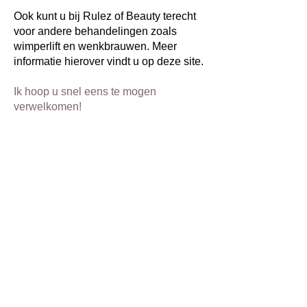
Ook kunt u bij Rulez of Beauty terecht
voor andere behandelingen zoals
wimperlift en
wenkbrauwen. Meer
informatie hierover vindt u op deze site.
Ik hoop u snel eens te mogen
verwelkomen!
Rulez of Beauty specialist in het zetten van
wimperextensions.
Diverse technieken zoals Express lashes,
wimperextensions one by one, One by one
met volume lashes en Russian volume
Rulez of Beauty
Weegbreestraat 42
2403VS Alphen aan den Rijn